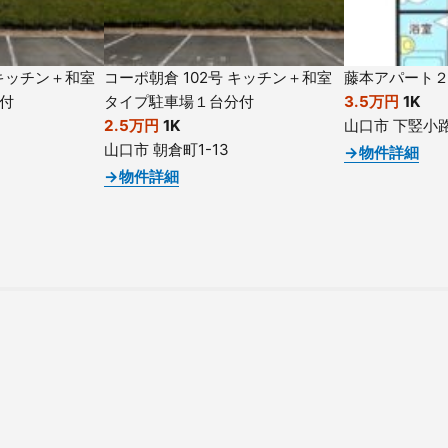
 キッチン＋和室
コーポ朝倉 102号 キッチン＋和室
藤本アパート
付
タイプ駐車場１台分付
3.5万円
1K
2.5万円
1K
山口市 下竪小
山口市 朝倉町1-13
→物件詳細
→物件詳細