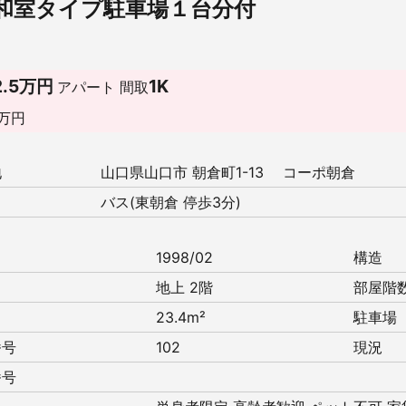
＋和室タイプ駐車場１台分付
2.5万円
1K
アパート
間取
万円
地
山口県山口市 朝倉町1-13 コーポ朝倉
バス(東朝倉 停歩3分)
月
1998/02
構造
地上 2階
部屋階
23.4m²
駐車場
番号
102
現況
番号