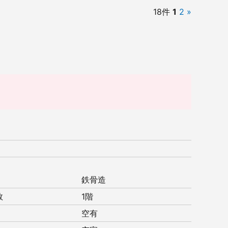
18件
1
2
»
鉄骨造
数
1階
空有