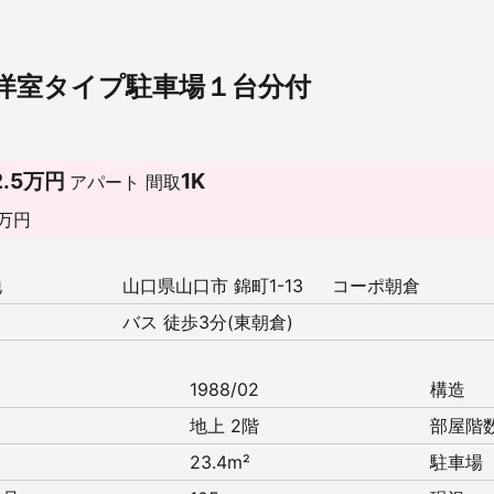
＋洋室タイプ駐車場１台分付
2.5万円
1K
アパート
間取
万円
地
山口県山口市 錦町1-13 コーポ朝倉
バス 徒歩3分(東朝倉)
月
1988/02
構造
地上 2階
部屋階
23.4m²
駐車場