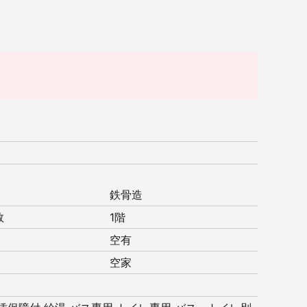
鉄骨造
数
1階
空有
空家