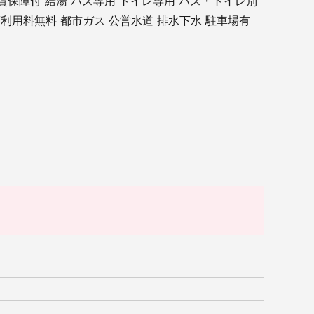
賃保障付
給湯
バス専用
トイレ専用
バス・トイレ別
V利用料無料
都市ガス
公営水道
排水下水
駐車場有