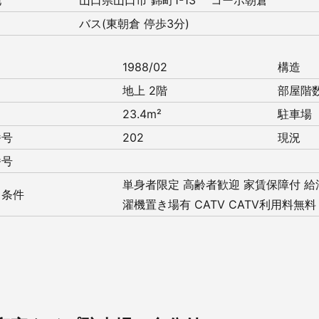
地
山口県山口市 錦町1-13 コーポ朝倉
バス(東朝倉 停歩3分)
月
1988/02
構造
地上 2階
部屋階
23.4m²
駐車場
番号
202
現況
番号
単身者限定
高齢者歓迎
家賃保障付
給
・条件
濯機置き場有
CATV
CATV利用料無料