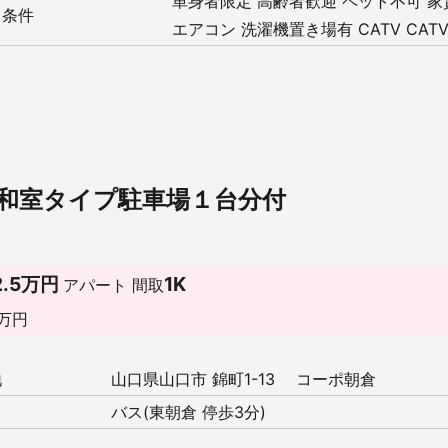
単身者限定
高齢者歓迎
ペット不可
家
・条件
エアコン
洗濯機置き場有
CATV
CAT
＋和室タイプ駐車場１台分付
2.5万円
1K
アパート
間取
万円
地
山口県山口市 錦町1-13 コーポ朝倉
バス(東朝倉 停歩3分)