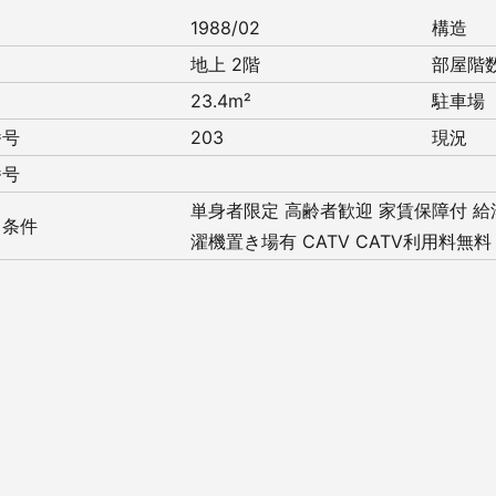
月
1988/02
構造
地上 2階
部屋階
23.4m²
駐車場
番号
203
現況
番号
単身者限定
高齢者歓迎
家賃保障付
給
・条件
濯機置き場有
CATV
CATV利用料無料