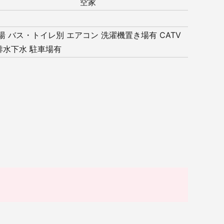
空家
湯
バス・トイレ別
エアコン
洗濯機置き場有
CATV
排水下水
駐車場有