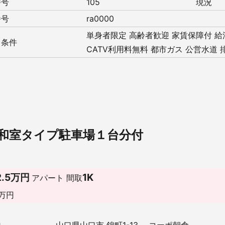
番号
105
現況
番号
ra0000
単身者限定
高齢者歓迎
家賃保障付
給
・条件
CATV利用料無料
都市ガス
公営水道
＋和室タイプ駐車場１台分付
2.5万円
1K
アパート
間取
万円