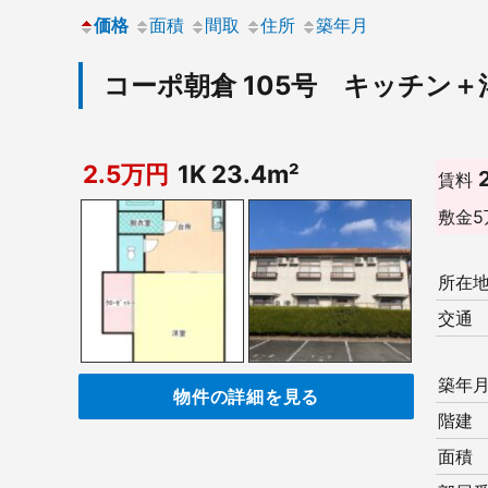
価格
面積
間取
住所
築年月
コーポ朝倉 105号 キッチン
2.5万円
1K 23.4m²
賃料
敷金
5
所在
交通
築年
物件の詳細を見る
階建
面積