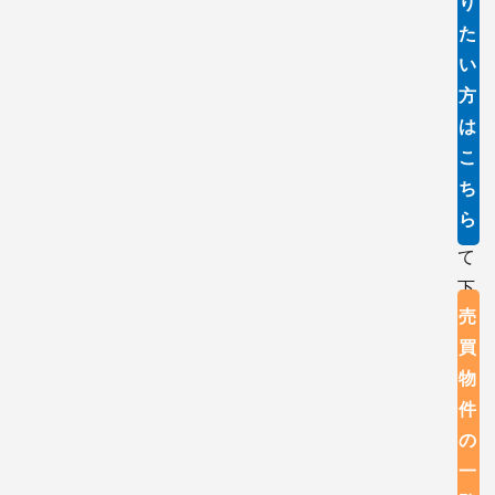
り
ン
望
た
の
い
種
方
別
は
を
こ
選
ち
択
ら
し
て
下
売
さ
買
い
物
件
以
の
下
一