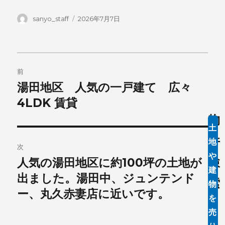
投
投
sanyo_staff
2026年7月7日
稿
稿
者
日:
投
前
稿
湯田地区 人気の一戸建て 広々
前
の
4LDK 賃貸
ナ
投
物
ビ
土
稿:
件
地
ゲ
次
や
検
人気の湯田地区に約100坪の土地が
次
ー
建
の
出ました。湯田中、ジュンテンド
索
物
シ
投
ー、丸久赤妻店に近いです。
を
ご
稿:
ョ
売
希