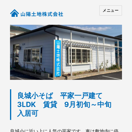
メニュー
良城小そば 平家一戸建て
3LDK 賃貸 9月初旬～中旬
入居可
良城小に近い上に人気の平家です。車は敷地内に停