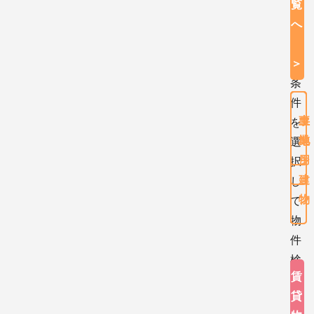
ご
覧
希
へ
望
の
＞
条
件
土
土
マ
事
を
地
地
ン
業
選
・
シ
用
択
建
ョ
し
物
ン
て
物
件
検
賃
索
貸
ボ