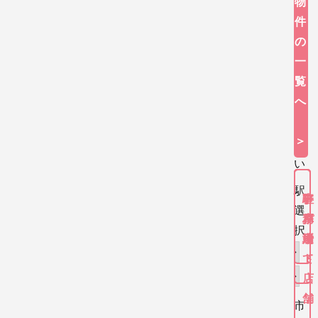
物
タ
件
ン
の
を
一
押
覧
し
へ
て
下
＞
さ
い
駅
ア
一
事
駐
選
パ
戸
務
車
択
ー
建
所
場
ト
て
・
店
舗
市