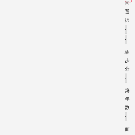
区
選
択
駅
歩
分
築
年
数
面